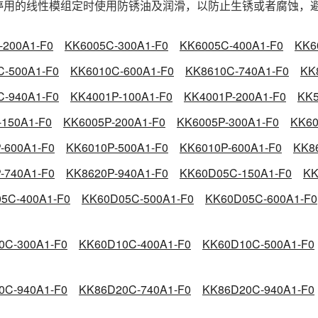
用的线性模组定时使用防锈油及润滑，以防止生锈或者腐蚀，
-200A1-F0
KK6005C-300A1-F0
KK6005C-400A1-F0
KK6
C-500A1-F0
KK6010C-600A1-F0
KK8610C-740A1-F0
KK
C-940A1-F0
KK4001P-100A1-F0
KK4001P-200A1-F0
KK5
-150A1-F0
KK6005P-200A1-F0
KK6005P-300A1-F0
KK60
-600A1-F0
KK6010P-500A1-F0
KK6010P-600A1-F0
KK8
-740A1-F0
KK8620P-940A1-F0
KK60D05C-150A1-F0
KK
5C-400A1-F0
KK60D05C-500A1-F0
KK60D05C-600A1-F0
0C-300A1-F0
KK60D10C-400A1-F0
KK60D10C-500A1-F0
0C-940A1-F0
KK86D20C-740A1-F0
KK86D20C-940A1-F0