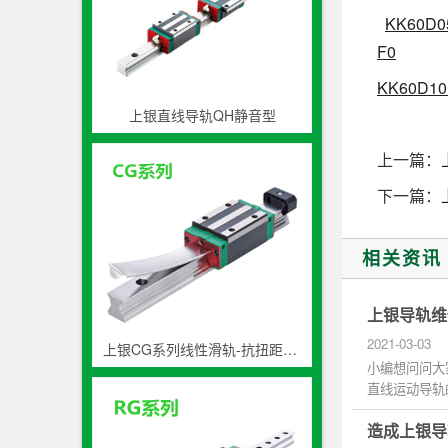
KK60D0
F0
KK60D10
上银直线导轨QH静音型
上一篇：
下一篇：
相关资讯
上银导轨维
2021-03-03
上银CG系列线性滑轨-抗扭距高防尘导轨
小编想问问大
直线运动导轨
烦，那么大...
造成上银导