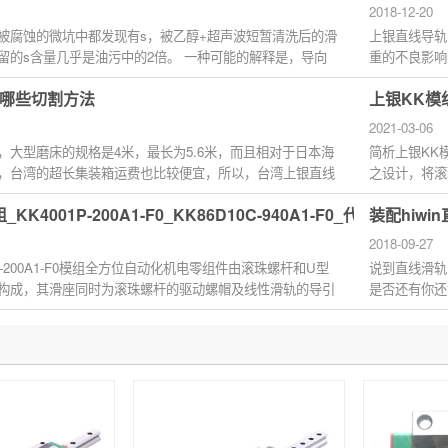
2018-12-20
被腐蚀的微坑中都发现有s，被乙醇+超声波短暂清洗后的滑
上银直线导轨
留的s含量几乎是油污中的2倍。 一种可能的解释是，导向
重的不良影响
大基本原...
哪些切割方法
上银KK模
2021-03-06
，大型磨床的规格是4米，最长为5.6米，而且相对于日本海
简析上银KK
，台湾的超长集装箱运费也比较便宜，所以，台湾上银直线
之设计，将滚
安装、选用...
KK4001P-200A1-F0_KK86D10C-940A1-F0_代理商正品官
装配hiw
2018-09-27
1P-200A1-F0模组全方位自动化机电零组件由滚珠螺杆和U型
说到直线滑轨
构成，其滑座同时为滚珠螺杆的驱动螺帽及线性滑轨的导引
是否还有你还
P-200A...
的内容 直...