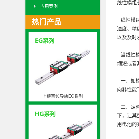
线性模组
应用案例
线性模组
热门产品
速度、精
以及及时
当线性模
缩短或者
一、如模
向器性能
上银直线导轨EG系列
二、定时
下，让其
用电池的