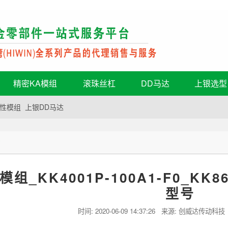
精密KA模组
滚珠丝杠
DD马达
上银选型
性模组
上银DD马达
持
组_KK4001P-100A1-F0_KK8
型号
时间:
2020-06-09 14:37:26
来源: 创威达传动科技