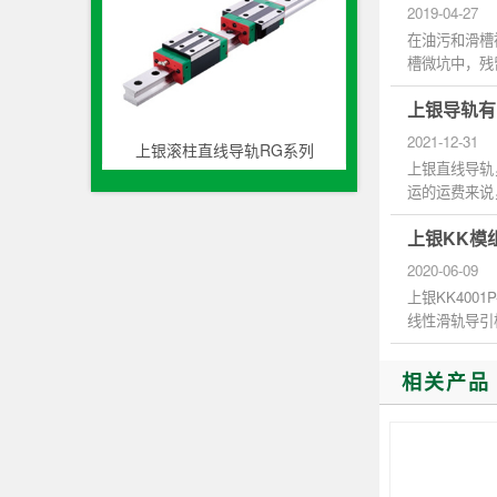
2019-04-27
在油污和滑槽
槽微坑中，残
油的抗磨剂...
上银导轨有
2021-12-31
上银滚柱直线导轨RG系列
上银直线导轨
运的运费来说
导轨全部是...
上银KK模组_
2020-06-09
上银KK400
线性滑轨导引
滑块。 KK4001
相关产品