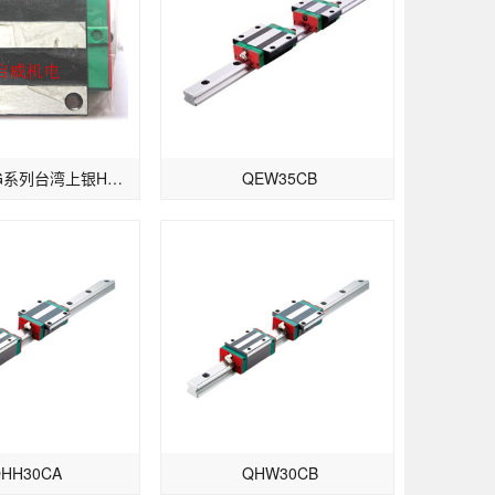
上银滑块HG系列台湾上银HGW35CB东莞现货供应
QEW35CB
HH30CA
QHW30CB