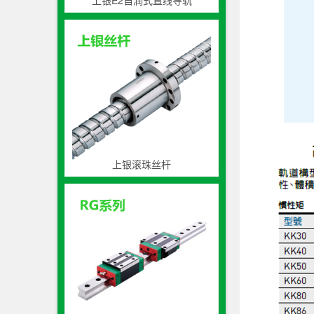
上银E2自润式直线导轨
上银滚珠丝杆