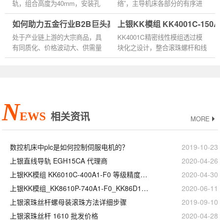
换使...
轨，组合高度为40mm，安装孔
络”，主导机床各部分的有序进
尺寸为35*35，直线导轨在使用
行及完成机床的工作使命，他包
如何助力五金行业B2B巨头高效管理线上交易业务？
上银KK模组 KK4001C-150
安装时要认真仔细，不允许强力
括刀具、传动机械和辅助动力系
冲压，不允许用锤直接敲击导
统。（1）就刀具部分而言，...
处于产业链上游的大宗商品，具
KK4001C精密线性模组透过模
轨，不允许通...
有同质化、价格波动大、供需量
块化之设计，整合滚珠螺杆和线
大的特点。大宗商品供需量大，
性滑轨，可节省以往传统致动平
对资金充足有较高要求，而仓储
台需经过导引和驱动组件之选
需求又是不可避免的环节，...
用、安装校验、体积大、占空间
等缺...
N
EWS
相关资讯
MORE
数控机床中plc是如何控制伺服电机的？
2019-10-23
上银直线导轨 EGH15CA 代理商
2020-04-26
上银KK模组 KK6010C-400A1-F0 等级精度安装
2020-04-30
上银KK模组_KK8610P-740A1-F0_KK86D10P-740A1-F0_规格尺寸型号
2020-06-11
上银滚珠丝杆螺母装滚珠方法详细步骤
2019-09-10
上银滚珠丝杆 1610 批发价格
2020-04-28