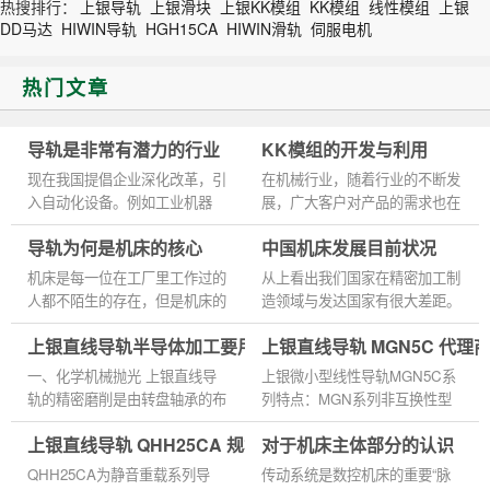
热搜排行：
上银导轨
上银滑块
上银KK模组
KK模组
线性模组
上银
DD马达
HIWIN导轨
HGH15CA
HIWIN滑轨
伺服电机
热门文章
导轨是非常有潜力的行业
KK模组的开发与利用
现在我国提倡企业深化改革，引
在机械行业，随着行业的不断发
入自动化设备。例如工业机器
展，广大客户对产品的需求也在
人，即模组，也有导轨组成。我
不断增长，在电子行业，KK模
导轨为何是机床的核心
中国机床发展目前状况
们有目共睹这他在工业环境起着
组是什么？这个行业的发展是什
的作用，它除了降低了生产成...
么？让我们来了解一下KK模块
机床是每一位在工厂里工作过的
从上看出我们国家在精密加工制
在...
人都不陌生的存在，但是机床的
造领域与发达国家有很大差距。
核心零部件中的直线导轨，除了
工艺水平还有待提高，我们国家
上银直线导轨半导体加工要用的技术
上银直线导轨 MGN5C 代理
工程师之外，如果不是有过很深
在发动机制造业上就存在这方面
的了解，一般是没有什么人...
问题，当然材料学方面上...
一、化学机械抛光 上银直线导
上银微小型线性导轨MGN5C系
轨的精密磨削是由转盘轴承的布
列特点：MGN系列非互换性型
置来保证的。我们精确地在非常
及互换性型两种直线导轨，两者
上银直线导轨 QHH25CA 规格尺寸型号
对于机床主体部分的认识
高的精度范围内研磨，这样您就
规格尺寸相同，主要差异点在于
可以在纳米范围内研磨和抛光...
互换性型之滑块、滑轨可单出互
QHH25CA为静音重载系列导
传动系统是数控机床的重要“脉