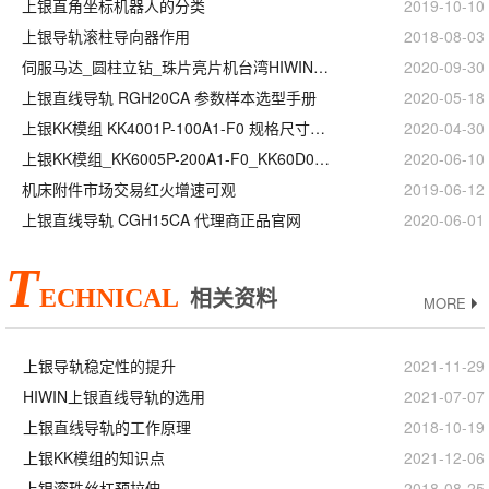
上银直角坐标机器人的分类
2019-10-10
上银导轨滚柱导向器作用
2018-08-03
伺服马达_圆柱立钻_珠片亮片机台湾HIWIN上银直线模组滑台
2020-09-30
上银直线导轨 RGH20CA 参数样本选型手册
2020-05-18
上银KK模组 KK4001P-100A1-F0 规格尺寸型号
2020-04-30
上银KK模组_KK6005P-200A1-F0_KK60D05P-200A1-F0_等级精度安装
2020-06-10
机床附件市场交易红火增速可观
2019-06-12
上银直线导轨 CGH15CA 代理商正品官网
2020-06-01
T
ECHNICAL
相关资料
MORE
上银导轨稳定性的提升
2021-11-29
HIWIN上银直线导轨的选用
2021-07-07
上银直线导轨的工作原理
2018-10-19
上银KK模组的知识点
2021-12-06
上银滚珠丝杠预拉伸
2018-08-25