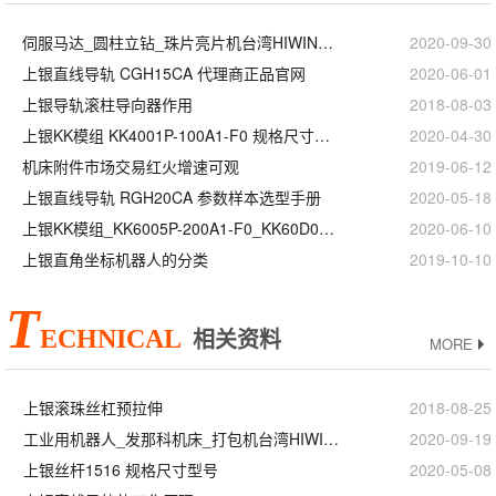
伺服马达_圆柱立钻_珠片亮片机台湾HIWIN上银直线模组滑台
2020-09-30
上银直线导轨 CGH15CA 代理商正品官网
2020-06-01
上银导轨滚柱导向器作用
2018-08-03
上银KK模组 KK4001P-100A1-F0 规格尺寸型号
2020-04-30
机床附件市场交易红火增速可观
2019-06-12
上银直线导轨 RGH20CA 参数样本选型手册
2020-05-18
上银KK模组_KK6005P-200A1-F0_KK60D05P-200A1-F0_等级精度安装
2020-06-10
上银直角坐标机器人的分类
2019-10-10
T
ECHNICAL
相关资料
MORE
上银滚珠丝杠预拉伸
2018-08-25
工业用机器人_发那科机床_打包机台湾HIWIN上银滚珠丝杆
2020-09-19
上银丝杆1516 规格尺寸型号
2020-05-08