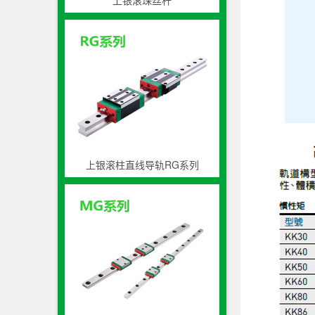
上银滚珠丝杆
上银滚柱直线导轨RG系列