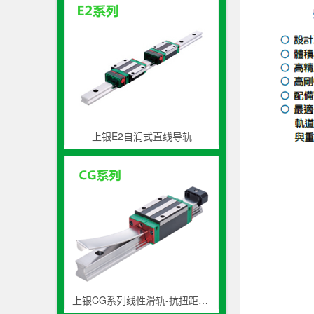
上银E2自润式直线导轨
上银CG系列线性滑轨-抗扭距高防尘导轨