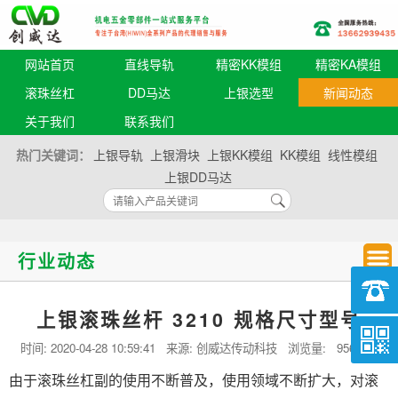
网站首页
直线导轨
精密KK模组
精密KA模组
滚珠丝杠
DD马达
上银选型
新闻动态
关于我们
联系我们
热门关键词：
上银导轨
上银滑块
上银KK模组
KK模组
线性模组
上银DD马达
行业动态
上银滚珠丝杆 3210 规格尺寸型号
时间:
2020-04-28 10:59:41
来源: 创威达传动科技 浏览量:
956 次
由于滚珠丝杠副的使用不断普及，使用领域不断扩大，对滚