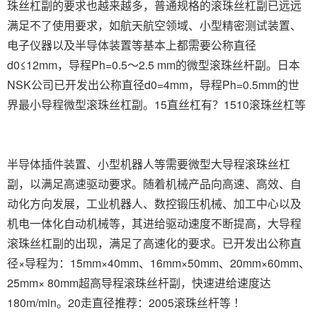
珠丝杠副的要求也越来越多，普通规格的滚珠丝杠副已远远
满足不了使用要求，如航天航空领域、小型精密测试装置、
电子仪器以及半导体装置等基本上都需要公称直径
d0≤12mm，导程Ph=0.5～2.5 mm的微型滚珠丝杆副。日本
NSK公司已开发出公称直径d0=4mm，导程Ph=0.5mm的世
界最小导程微型滚珠丝杠副。15直丝杠有？1510滚珠丝杠等
半导体插件装置、小型机器人等需要微型大导程滚珠丝杠
副，以满足高速驱动要求。随着机械产品向高速、高效、自
动化方向发展，工业机器人、数控锻压机械、加工中心以及
机电一体化自动机械等，其进给驱动速度不断提高，大导程
滚珠丝杠副的出现，满足了高速化的要求。已开发出公称直
径×导程为：15mm×40mm、16mm×50mm、20mm×60mm、
25mm× 80mm超高导程滚珠丝杆副，快速进给速度达
180m/min。20走直径推荐：2005滚珠丝杆等 ！