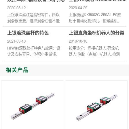
度并精确的定位。直线电...
质量、人人重视质量、人人...
2020-08-12
2020-04-29
上银滚珠丝杠是精密零件，所以
上银模组KK5002C-250A1-F0应
润滑很重要，选择润滑油也不能
用于自动化锡焊机、锁螺丝机、
随便，不然会造成机械运行造成
切割机、自动喷漆机、料架零件
上银滚珠丝杆的特色
上银直角坐标机器人的分类
负面的影响。 一般建议以轴承
盒取放、小型堆栈、粘胶涂布
润滑油为滚珠丝杠之润滑油，...
机、零附件取放搬运、CCD镜
2021-03-10
2019-10-10
头移动、自...
HIWIN滚珠丝杆特色与应用：设
按用途分：焊接机器人,码垛机
计及安装容易、体积小重量轻、
器人,涂胶（点胶）机器人,检测
高精度、高刚性、配备齐全、最
（监测）机器人,分拣（分类）
佳化设计、电子设备、侧量设备
机器人,装配机器人,排爆机器人,
相关产品
1.设计及安装容易：由于上银...
医疗机器人,特种机器人等。
按...