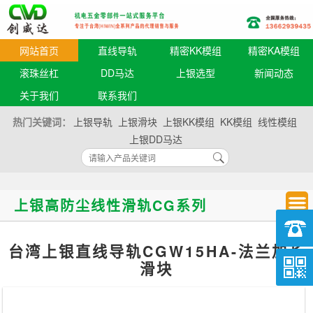
网站首页
直线导轨
精密KK模组
精密KA模组
滚珠丝杠
DD马达
上银选型
新闻动态
关于我们
联系我们
热门关键词：
上银导轨
上银滑块
上银KK模组
KK模组
线性模组
上银DD马达
上银高防尘线性滑轨CG系列
台湾上银直线导轨CGW15HA-法兰加长
滑块