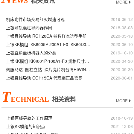
EWS
相关资讯
MORE
机床附件市场交易红火增速可观
2019-06-12
上银导轨滚柱导向器作用
2018-08-03
上银直线导轨 RGH20CA 参数样本选型手册
2020-05-18
上银KK模组_KK6005P-200A1-F0_KK60D05P-200A1-F0_等级精度安装
2020-06-10
上银直角坐标机器人的分类
2019-10-10
上银KK模组 KK4001P-100A1-F0 规格尺寸型号
2020-04-30
伺服马达_圆柱立钻_珠片亮片机台湾HIWIN上银直线模组滑台
2020-09-30
上银直线导轨 CGH15CA 代理商正品官网
2020-06-01
T
ECHNICAL
相关资料
MORE
上银直线导轨的工作原理
2018-10-19
上银KK模组的知识点
2021-12-06