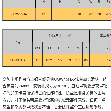
H
H
N
W
B
B
1
1
CGW15HA
24
4.3
16
47
38
4.5
滑轨尺寸（mm）
基本动
型号
W
H
D
h
d
P
C
R
R
dy
CGW15HA
15
16.2
7.5
5.3
4.5
60
17
高防尘系列台湾上银直线导轨CGW15HA-法兰加长滑块，组
合高度为24mm，安装孔尺寸为38*30，直线导轨要想获得较
好的加工精度而保持它的性能特性，防尘是非常关键的主导
方式。对于该类精度要求较高的机械元部件来说，任何一点
灰尘和杂质都导致状态不佳，它会破坏整个直线运动系统，