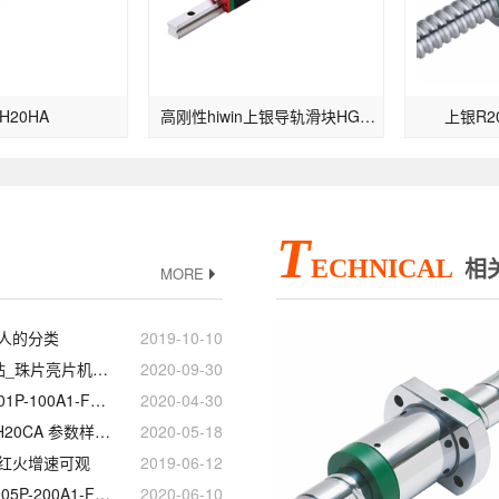
H20HA
高刚性hiwin上银导轨滑块HGW30CB-高速型
上银R20-
T
ECHNICAL
相
MORE
人的分类
2019-10-10
伺服马达_圆柱立钻_珠片亮片机台湾HIWIN上银直线模组滑台
2020-09-30
上银KK模组 KK4001P-100A1-F0 规格尺寸型号
2020-04-30
上银直线导轨 RGH20CA 参数样本选型手册
2020-05-18
红火增速可观
2019-06-12
上银KK模组_KK6005P-200A1-F0_KK60D05P-200A1-F0_等级精度安装
2020-06-10