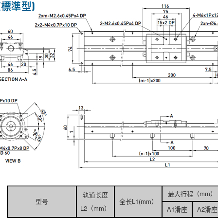
最大行程（mm）
轨道长度
型号
全长L1(mm）
L2（mm）
A1滑座
A2滑座