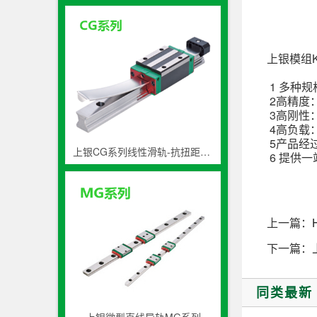
上银模组KK
1 多种规格
2高精度：
3高刚性
4高负载
5产品经
上银CG系列线性滑轨-抗扭距高防尘导轨
6 提供
上一篇：
下一篇：
同类最新