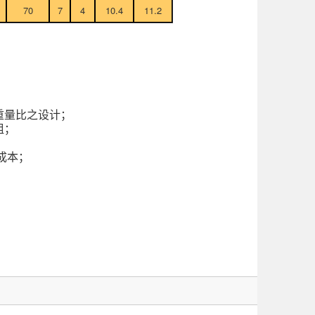
70
7
4
10.4
11.2
重量比之设计；
组；
成本
；