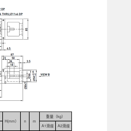
重量（kg）
H(mm）
n
m
A1滑座
A2滑座