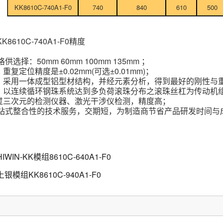
KK8610C-740A1-F0
740
840
610
500
8610C-740A1-F0精度
供选择：50mm 60mm 100mm 135mm ；
重复定位精度是±0.02mm(可选±0.01mm)；
：采用一体成型铝型材结构，并经元素分析，得到最好的刚性与
：以连续循环钢珠系统达到多负荷滚珠分布之滚珠丝杠为传动机
过三次元的检测仪器、激光干涉仪检测，精度高；
一站式整合性的技术服务，交期短，为制造商节省产品研发时间与
HIWIN-KK模组8610C-640A1-F0
上银模组KK8610C-940A1-F0