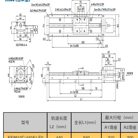
最大行程（mm）
轨道长度
型号
全长L1(mm）
L2（mm）
A1滑座
A2滑座
KK8610C-440A1-F0
440
540
310
200