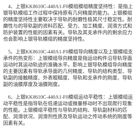
4、
上银KK8610C-440A1-F0模组
模组精度坚持性：是指上
银导轨模组工作过程中保持原有几何精度的能力。上银模组
的精度坚持性主要取决于导轨的耐磨性极其尺寸稳定性。耐
磨性与的导轨副的资料匹配、受力、加工精度、润滑方式和
防护装置的性能的因素有关。导轨及其支承件内的剩余应力
也会影响上银导轨模组的精度坚持性。
5、
上银KK8610C-440A1-F0模组
导向精度以及上银模组支
承件的热变形：上银模组导向精度是指运动构件沿导轨导面
运动时其运动轨迹的准确水平。影响上银导轨模组导向精度
的主要因素有导轨承导面的几何精度、导轨的结构类型、导
轨副的接触精度、外表粗糙度、导轨和支承件的刚度、导轨
副的油膜厚度及油膜刚度。
6、
上银KK8610C-440A1-F0模组
运动平稳性：上银模组运
动平稳性是指导轨在低速运动或微量移动时不出现爬行现象
的性能。上银模组平稳性与导轨的结构、导轨副材料的匹
配、润滑状况、润滑剂性质及导轨运动之传动系统的刚度等
因素有关。