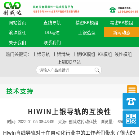
网站首页
直线导轨
精密KK模组
精密KA模组
滚珠丝杠
DD马达
上银选型
新闻动态
关于我们
联系我们
热门关键词：
上银导轨
上银滑块
上银KK模组
KK模组
线性模组
上银DD马达
技术支持
HIWIN上银导轨的互换性
时间:
2022-01-05 08:43:09
来源: 创威达传动科技 浏览量:
656 次
Hiwin直线导轨对于在自动化行业中的工作者们带来了很大的