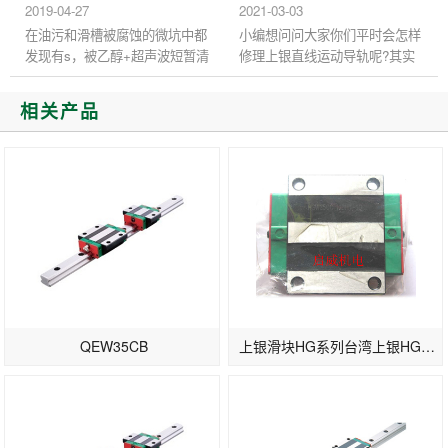
及线性滑轨的导引滑块。
就是我们今天要讲的内容 直...
2019-04-27
2021-03-03
KK4001P-200A...
在油污和滑槽被腐蚀的微坑中都
小编想问问大家你们平时会怎样
发现有s，被乙醇+超声波短暂清
修理上银直线运动导轨呢?其实
洗后的滑槽微坑中，残留的s含
修理上银直线运动导轨的过程中
量几乎是油污中的2倍。 一种可
也是有技巧的，有了这些技巧以
相关产品
能的解释是，导向油的抗磨剂...
后也会少了一些麻烦，那么大...
QEW35CB
上银滑块HG系列台湾上银HGW35CB东莞现货供应