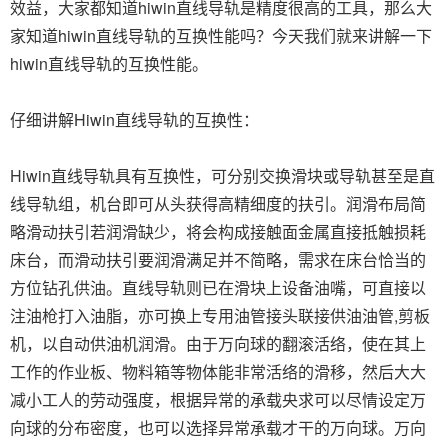
效益，大家都知道hiwin直线导轨是精度很高的工具，那么大
家知道hiwin直线导轨的互换性能吗？今天我们就来讲解一下
hiwin直线导轨的互换性能。
仔细讲解Hiwin直线导轨的互换性：
Hiwin直线导轨具有互换性，可分别交换滑块或导轨甚至是直
线导轨组，机台即可从头获得高精细度的扶引。润滑布局简
略滑动扶引若润滑缺少，将会构成接触面金属直接抵触损耗
床台，而滑动扶引要润滑满足并不简略，需求在床台恰当的
方位钻孔供油。直线导轨则已在滑块上设备油嘴，可直接以
注油枪打入油脂，亦可换上专用油管接头联接供油油管,剪板
机，以自动供油机润滑。由于万向球的翻滚活络，使在其上
工作的作业板、物料箱等物体能非常活络的滑移，然后大大
减小工人的劳动强度，根据异常的承载央求可以尽情设定万
向球的分布密度，也可以选择异常承载才干的万向球。万向