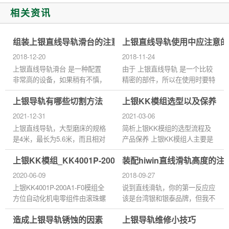
相关资讯
组装上银直线导轨滑台的注意事项
上银直线导轨使用中应注意的
2018-12-20
2018-11-24
上银直线导轨滑台 是一种配置
由于 上银直线导轨 是一个比较
非常高的设备，如果稍有不慎，
精密的部件，所以在使用时要特
就会造成严重的不良影响，上银
别注意。即使采用性能优良的直
上银导轨有哪些切割方法
上银KK模组选型以及保养
直线导轨官网将带您探讨上银直
线导轨，在运行过程中发生不当
线导轨滑台组装的五大基本原...
行为也会对直线导轨产生严...
2021-12-31
2021-03-06
上银直线导轨，大型磨床的规格
简析上银KK模组的选型流程及
是4米，最长为5.6米，而且相对
产品保养 上银KK模组人主要是
于日本海运的运费来说，台湾的
透过模组化之设计，将滚珠丝杆
上银KK模组_KK4001P-200A1-F0_KK86D10C-940A1
装配hiwin直线滑轨高度的注
超长集装箱运费也比较便宜，所
和线性滑轨整合一起，因此可提
以，台湾上银直线导轨全部是...
供具有高精度、快速安装、选
2020-06-09
2018-09-27
用...
上银KK4001P-200A1-F0模组全
说到直线滑轨，你的第一反应应
方位自动化机电零组件由滚珠螺
该是台湾银和银泰品牌，但我不
杆和U型线性滑轨导引构成，其
知道你们是否还有你还记得台湾
造成上银导轨锈蚀的因素
上银导轨维修小技巧
滑座同时为滚珠螺杆的驱动螺帽
有个大品牌生产线性滑轨吗?这