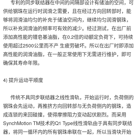
专利的同步联结器在中间的间隔部设计有储油的空间，可
供给钢珠在运行时润滑之需要，且在经过方向回转部时，能
够将润滑油均匀的补充于储油空间内，继续均匀润滑钢珠，
所以补充润滑油的频率可有效的减少。经过测试，在出厂前
添加高性能的锂皂基油脂，在0.2倍的动额定负荷下，可持续
使用超过2500公里而不产 生疲劳破坏。所以在出厂时即添加
高性能的润滑油脂，在一般正常使用下无需进行维护，即可
确保其寿命年限。
4) 提升运动平顺度
传统不具同步联结器之线性滑轨，开始运行时，负荷侧的
钢珠会先运动，再推挤方向回转部与无负荷侧内的钢珠，造
成连锁的来回碰撞，使得摩擦阻力变动起伏剧烈。而采用
SynchMotion TM技术的Q1 Type线性滑轨由于具有同步联结
器，将同一循环内的所有钢珠串联在一起，所以当滑块开始