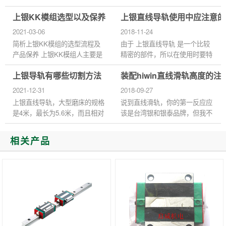
就会造成严重的不良影响，上银
洗后的滑槽微坑中，残留的s含
上银KK模组选型以及保养
上银直线导轨使用中应注意的
直线导轨官网将带您探讨上银直
量几乎是油污中的2倍。 一种可
线导轨滑台组装的五大基本原...
能的解释是，导向油的抗磨剂...
2021-03-06
2018-11-24
简析上银KK模组的选型流程及
由于 上银直线导轨 是一个比较
产品保养 上银KK模组人主要是
精密的部件，所以在使用时要特
透过模组化之设计，将滚珠丝杆
别注意。即使采用性能优良的直
上银导轨有哪些切割方法
装配hiwin直线滑轨高度的注
和线性滑轨整合一起，因此可提
线导轨，在运行过程中发生不当
供具有高精度、快速安装、选
行为也会对直线导轨产生严...
2021-12-31
2018-09-27
用...
上银直线导轨，大型磨床的规格
说到直线滑轨，你的第一反应应
是4米，最长为5.6米，而且相对
该是台湾银和银泰品牌，但我不
于日本海运的运费来说，台湾的
知道你们是否还有你还记得台湾
超长集装箱运费也比较便宜，所
有个大品牌生产线性滑轨吗?这
相关产品
以，台湾上银直线导轨全部是...
就是我们今天要讲的内容 直...