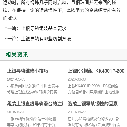
运动时，所有钢珠几乎同时启动，且钢珠间并无来回的碰
撞，在保持一定的运动惯性下，摩擦阻力的变动幅度能有效
的减少。
上一篇：
上银导轨组装基本要求
下一篇：
上银导轨有哪些切割方法
相关资讯
上银导轨维修小技巧
上银KK模组_KK4001P-200A
2021-03-03
2020-06-09
小编想问问大家你们平时会怎样
上银KK4001P-200A1-F0模组全
修理上银直线运动导轨呢?其实
方位自动化机电零组件由滚珠螺
修理上银直线运动导轨的过程中
杆和U型线性滑轨导引构成，其
组装上银直线导轨滑台的注意事项
造成上银导轨锈蚀的因素
也是有技巧的，有了这些技巧以
滑座同时为滚珠螺杆的驱动螺帽
后也会少了一些麻烦，那么大...
及线性滑轨的导引滑块。
2018-12-20
2019-04-27
KK4001P-200A...
上银直线导轨滑台 是一种配置
在油污和滑槽被腐蚀的微坑中都
非常高的设备，如果稍有不慎，
发现有s，被乙醇+超声波短暂清